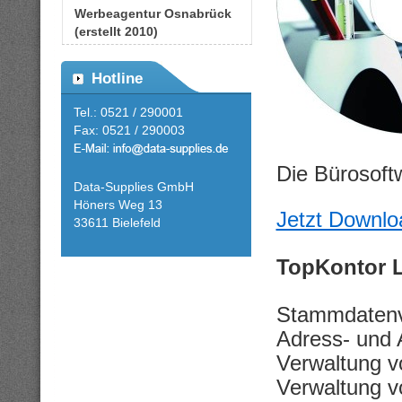
Werbeagentur Osnabrück
(erstellt 2010)
Hotline
Tel.: 0521 / 290001
Fax: 0521 / 290003
Die Bürosoft
Data-Supplies GmbH
Höners Weg 13
Jetzt Downlo
33611 Bielefeld
TopKontor 
Stammdatenve
Adress- und 
Verwaltung v
Verwaltung v