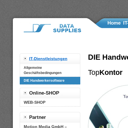
Home
IT
Di
DIE Handwe
IT-Dienstleistungen
Allgemeine
Top
Kontor
Geschäftsbedingungen
DIE Handwerkersoftware
Online-SHOP
WEB-SHOP
Partner
Motion Media GmbH –